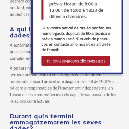
podrem comprometre’ns a prestar-li els serveis acordats i,
prèvia. Horari: de 8:00 a
per tant, complir amb les obligacions contractuals (en
13:00 i de 16:00 a 18:30 de
aquest cas se li informarà degudament).
dilluns a divendres.
Si la vostra petició de cita és per fer una
A qui li comunicarem les seves
homologació, duplicat de fitxa tècnica o
dades?
prèvia matriculació d’un vehicle poseu-
vos en contacte amb nosaltres a través
A autoritats, entitats i administracions públiques amb les
de l’email:
quals hi hagi un disposició legal o contractual d’obligat
compliment.
itv_eivissa@conselldeivissa.es
A tercers necessaris per a la prestació dels nostres serveis
sempre actuant com a encarregats de l’tractament
nomenats d’acord amb el que disposa l’art. 28 de l’GDPR o
bé com a responsables de l’tractament independents, en
funció de les circumstàncies i els caps de cadascuna de les
relacions contractuals.
Durant quin termini
emmagatzemarem les seves
dades?