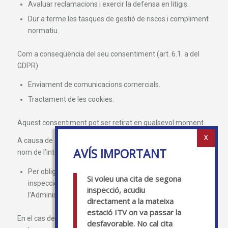
Avaluar reclamacions i exercir la defensa en litigis.
Dur a terme les tasques de gestió de riscos i compliment
normatiu.
Com a conseqüència del seu consentiment (art. 6.1. a del
GDPR).
Enviament de comunicacions comercials.
Tractament de les cookies.
Aquest consentiment pot ser retirat en qualsevol moment.
A causa de disposicions legals (art. 6.1.c de l’GDPR) o en
nom de l’interès públic (art. 6.1.e de l’GDPR).
Per obligacions legals comunicarem el resultat de la
Si voleu una cita de segona
inspecció a la Direcció General de Trànsit o a
inspecció, acudiu
l’Administració corresponent.
directament a la mateixa
estació ITV on va passar la
En el cas de no poder recollir aquestes dades personals, no
desfavorable. No cal cita