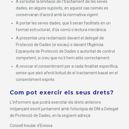
A sol·licitar la limitació de l’tractament de les seves
dades, en alguns supòsits, en aquest cas només es
conservaran d’acord amb la normativa vigent.
A portar les seves dades, que li seran facilitats en un
format estructurat, d’ús comú o lectura mecànica.
A presentar una reclamació davant el delegat de
Protecció de Dades (si escau) o davant l’Agència
Espanyola de Protecció de Dades o autoritat de control
competent, si creu que no li hem atès correctament.
A revocar el consentiment per a cada finalitat específica,
sense que això afecti licitud de el tractament basat en el
consentiment exprés.
Com pot exercir els seus drets?
L’informem que podrà exercitar els drets anteriors
mitjançant escrit juntament amb fotocòpia de DNI a Delegat
de Protecció de Dades, en la següent adreça:
Consell Insular d’Eivissa