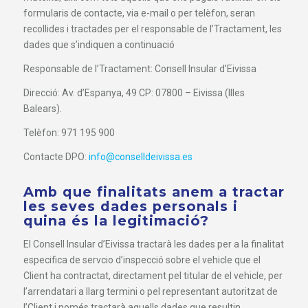
formularis de contacte, via e-mail o per telèfon, seran
recollides i tractades per el responsable de l’Tractament, les
dades que s’indiquen a continuació
Responsable de l’Tractament: Consell Insular d’Eivissa
Direcció: Av. d’Espanya, 49 CP: 07800 – Eivissa (Illes
Balears).
Telèfon: 971 195 900
Contacte DPO:
info@conselldeivissa.es
Amb que finalitats anem a tractar
les seves dades personals i
quina és la legitimació?
El Consell Insular d’Eivissa tractarà les dades per a la finalitat
especifica de servcio d’inspecció sobre el vehicle que el
Client ha contractat, directament pel titular de el vehicle, per
l’arrendatari a llarg termini o pel representant autoritzat de
l’Client i només tractarà aquells dades que resultin