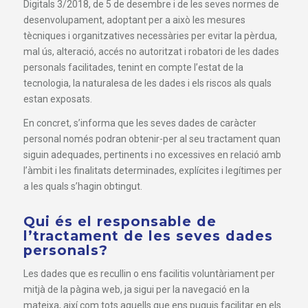
Digitals 3/2018, de 5 de desembre i de les seves normes de
desenvolupament, adoptant per a això les mesures
tècniques i organitzatives necessàries per evitar la pèrdua,
mal ús, alteració, accés no autoritzat i robatori de les dades
personals facilitades, tenint en compte l’estat de la
tecnologia, la naturalesa de les dades i els riscos als quals
estan exposats.
En concret, s’informa que les seves dades de caràcter
personal només podran obtenir-per al seu tractament quan
siguin adequades, pertinents i no excessives en relació amb
l’àmbit i les finalitats determinades, explícites i legítimes per
a les quals s’hagin obtingut.
Qui és el responsable de
l’tractament de les seves dades
personals?
Les dades que es recullin o ens facilitis voluntàriament per
mitjà de la pàgina web, ja sigui per la navegació en la
mateixa, així com tots aquells que ens puguis facilitar en els