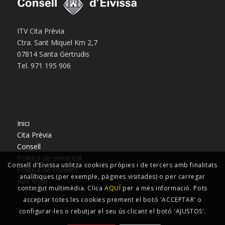
ITV Cita Prèvia
Ctra. Sant Miquel Km 2,7
07814 Santa Gertrudis
Tel. 971 195 906
Inici
Cita Prèvia
Consell
Política de privacitat
Consell d'Eivissa utilitza cookies pròpies i de tercers amb finalitats
Política de cookies
analítiques (per exemple, pàgines visitades) o per carregar
Avís legal
contingut multimèdia. Clica
AQUÍ
per a més informació. Pots
acceptar totes les cookies prement el botó 'ACCEPTAR' o
configurar-les o rebutjar el seu ús clicant el botó 'AJUSTOS'.