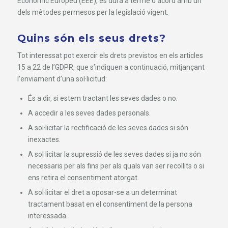
Econòmic Europeu (EEE), es durà a terme d’acord amb un
dels mètodes permesos per la legislació vigent.
Quins són els seus drets?
Tot interessat pot exercir els drets previstos en els articles
15 a 22 de l’GDPR, que s’indiquen a continuació, mitjançant
l’enviament d’una sol·licitud:
És a dir, si estem tractant les seves dades o no.
A accedir a les seves dades personals.
A sol·licitar la rectificació de les seves dades si són
inexactes.
A sol·licitar la supressió de les seves dades si ja no són
necessaris per als fins per als quals van ser recollits o si
ens retira el consentiment atorgat.
A sol·licitar el dret a oposar-se a un determinat
tractament basat en el consentiment de la persona
interessada.